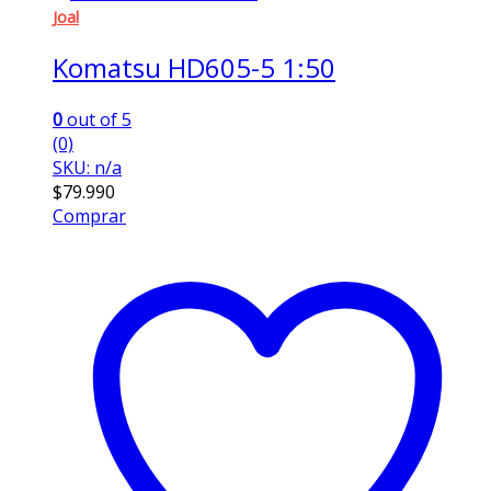
Joal
Komatsu HD605-5 1:50
0
out of 5
(0)
SKU: n/a
$
79.990
Comprar