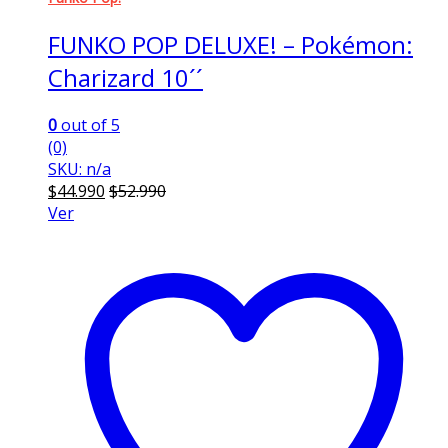
FUNKO POP DELUXE! – Pokémon:
Charizard 10´´
0
out of 5
(0)
SKU: n/a
$
44.990
$
52.990
Ver