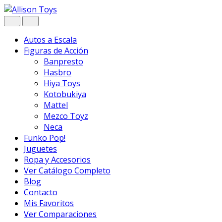
Navegar
Ir
al
contenido
Autos a Escala
Figuras de Acción
Banpresto
Hasbro
Hiya Toys
Kotobukiya
Mattel
Mezco Toyz
Neca
Funko Pop!
Juguetes
Ropa y Accesorios
Ver Catálogo Completo
Blog
Contacto
Mis Favoritos
Ver Comparaciones