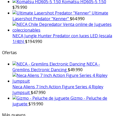
Komatsu HD605-5 1:50
$
79.990
Ultimate
Lasershot Predator "Kenner"
$
64.990
NECA Jungle Hunter Predator con luces LED (escala
1/4th)
$
194.990
Ofertas
NECA -
Gremlins Electronic Dancing
$
49.990
Neca Aliens 7 Inch Action Figure Series 4 Ripley
Jumpsuit
$
47.990
Gizmo - Peluche de
juguete
$
19.990
Más nuevos