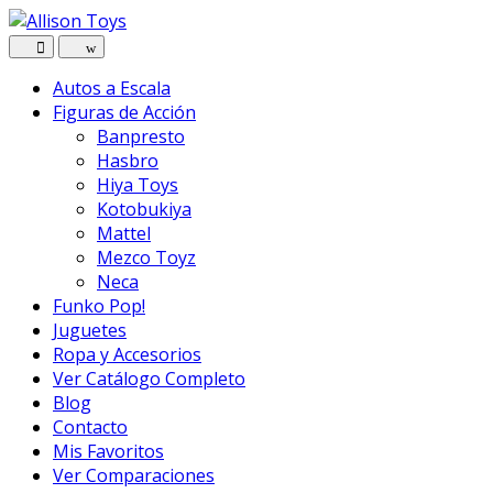
Navegar
Ir
al
contenido
Autos a Escala
Figuras de Acción
Banpresto
Hasbro
Hiya Toys
Kotobukiya
Mattel
Mezco Toyz
Neca
Funko Pop!
Juguetes
Ropa y Accesorios
Ver Catálogo Completo
Blog
Contacto
Mis Favoritos
Ver Comparaciones