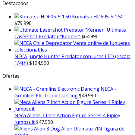
Destacados
Komatsu HD605-5 1:50
$
79.990
Ultimate
Lasershot Predator "Kenner"
$
64.990
NECA Jungle Hunter Predator con luces LED (escala
1/4th)
$
194.990
Ofertas
NECA -
Gremlins Electronic Dancing
$
49.990
Neca Aliens 7 Inch Action Figure Series 4 Ripley
Jumpsuit
$
47.990