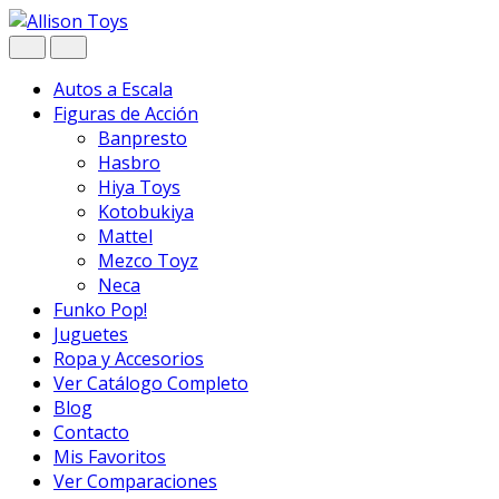
Navegar
Ir
al
contenido
Autos a Escala
Figuras de Acción
Banpresto
Hasbro
Hiya Toys
Kotobukiya
Mattel
Mezco Toyz
Neca
Funko Pop!
Juguetes
Ropa y Accesorios
Ver Catálogo Completo
Blog
Contacto
Mis Favoritos
Ver Comparaciones