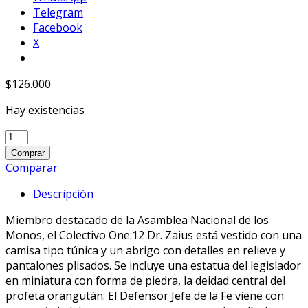
Telegram
Facebook
X
$
126.000
Hay existencias
MEZCO
Planet
Comprar
of
Comparar
the
Descripción
Apes
(1968):
Miembro destacado de la Asamblea Nacional de los
Dr.
Monos, el Colectivo One:12 Dr. Zaius está vestido con una
Zaius
camisa tipo túnica y un abrigo con detalles en relieve y
quantity
pantalones plisados. Se incluye una estatua del legislador
en miniatura con forma de piedra, la deidad central del
profeta orangután. El Defensor Jefe de la Fe viene con