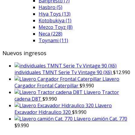
Banpresto
(7)
Hasbro
(5)
Hiya Toys
(13)
Kotobukiya
(1)
Mezco Toyz
(8)
Neca
(228)
Toynami
(11)
Nuevos ingresos
individuales TMNT Serie Tv Vintage 90 (X6)
$
12.990
Llavero
Cargador Frontal Caterpillar
$
9.990
Llavero Tractor
cadena D8T
$
9.990
Llavero
Excavador Hidraulico 320
$
9.990
Llavero camión Cat. 770
$
9.990