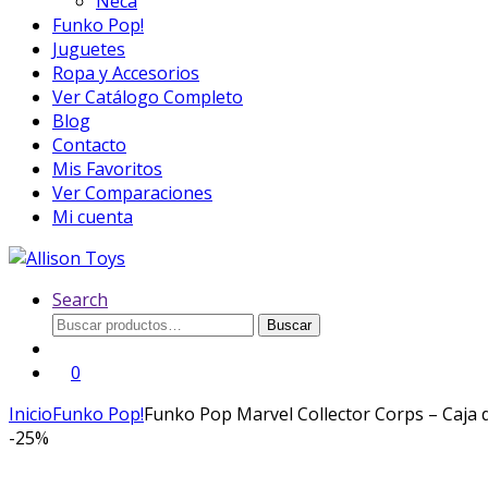
Neca
Funko Pop!
Juguetes
Ropa y Accesorios
Ver Catálogo Completo
Blog
Contacto
Mis Favoritos
Ver Comparaciones
Mi cuenta
Search
Buscar
Buscar
por:
0
Inicio
Funko Pop!
Funko Pop Marvel Collector Corps – Caja 
-
25%