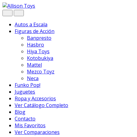
Navegar
Ir
al
contenido
Autos a Escala
Figuras de Acción
Banpresto
Hasbro
Hiya Toys
Kotobukiya
Mattel
Mezco Toyz
Neca
Funko Pop!
Juguetes
Ropa y Accesorios
Ver Catálogo Completo
Blog
Contacto
Mis Favoritos
Ver Comparaciones