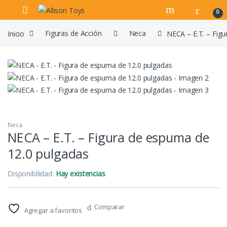
Navegar
Ir al contenido
0
Inicio
Figuras de Acción
Neca
NECA – E.T. – Fig
Neca
NECA – E.T. – Figura de espuma de
12.0 pulgadas
Disponibilidad:
Hay existencias
Comparar
Agregar a favoritos