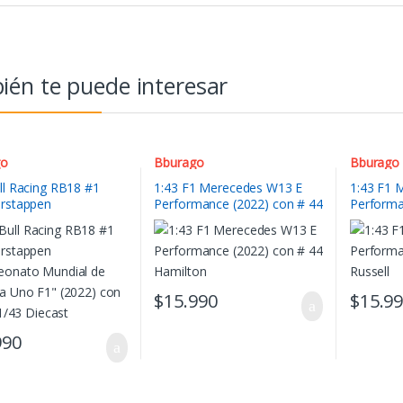
én te puede interesar
go
Bburago
Bburago
ll Racing RB18 #1
1:43 F1 Merecedes W13 E
1:43 F1 
rstappen
Performance (2022) con # 44
Performa
onato Mundial de
Hamilton
Russell
a Uno F1” (2022) con
 1/43 Diecast
$
15.990
$
15.9
990