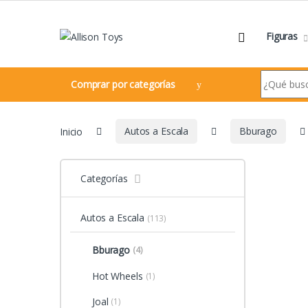
Navegar
Ir al contenido
Figuras
Search for:
Comprar por categorías
Inicio
Autos a Escala
Bburago
Categorías
Autos a Escala
(113)
Bburago
(4)
Hot Wheels
(1)
Joal
(1)