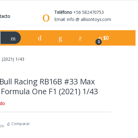
Teléfono
+56 582470753
tacto
Email: info @ allisontoys.com
$
0
0
 (2021) 1/43
Bull Racing RB16B #33 Max
 Formula One F1 (2021) 1/43
ado
Comparar
tos