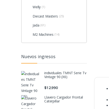
Welly
(1)
Diecast Masters
(25)
Jada
(61)
M2 Machines
(14)
Nuevos ingresos
individuales TMNT Serie Tv
Vintage 90 (X6)
$
12.990
Llavero Cargador Frontal
Caterpillar