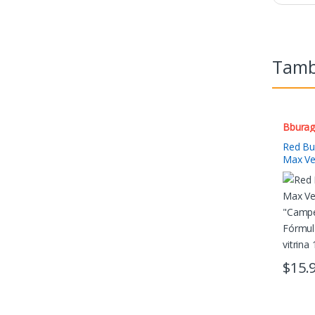
Tambi
Bbura
Red Bu
Max Ve
“Campe
Fórmul
vitrina
$
15.