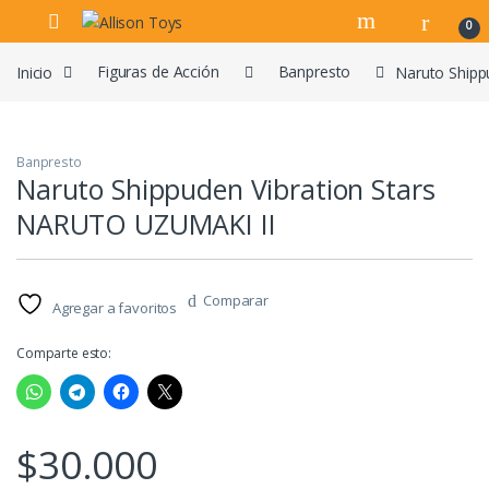
Navegar
Ir al contenido
0
Inicio
Figuras de Acción
Banpresto
Naruto Shipp
Banpresto
Naruto Shippuden Vibration Stars
NARUTO UZUMAKI II
Comparar
Agregar a favoritos
Comparte esto:
$
30.000