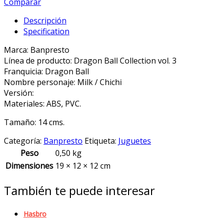
/
Comparar
Chichi
Descripción
niña
Specification
Dragon
Ball
Marca: Banpresto
Collection
Línea de producto: Dragon Ball Collection vol. 3
Vol.3
Franquicia: Dragon Ball
quantity
Nombre personaje: Milk / Chichi
Versión:
Materiales: ABS, PVC.
Tamaño: 14 cms.
Categoría:
Banpresto
Etiqueta:
Juguetes
Peso
0,50 kg
Dimensiones
19 × 12 × 12 cm
También te puede interesar
Hasbro