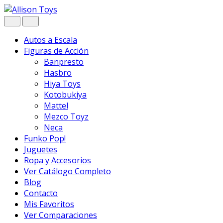
Navegar
Ir
al
contenido
Autos a Escala
Figuras de Acción
Banpresto
Hasbro
Hiya Toys
Kotobukiya
Mattel
Mezco Toyz
Neca
Funko Pop!
Juguetes
Ropa y Accesorios
Ver Catálogo Completo
Blog
Contacto
Mis Favoritos
Ver Comparaciones