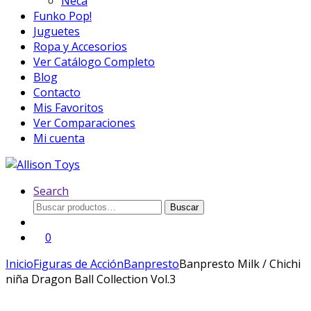
Neca
Funko Pop!
Juguetes
Ropa y Accesorios
Ver Catálogo Completo
Blog
Contacto
Mis Favoritos
Ver Comparaciones
Mi cuenta
Search
Buscar
Buscar
por:
0
Inicio
Figuras de Acción
Banpresto
Banpresto Milk / Chichi
niña Dragon Ball Collection Vol.3