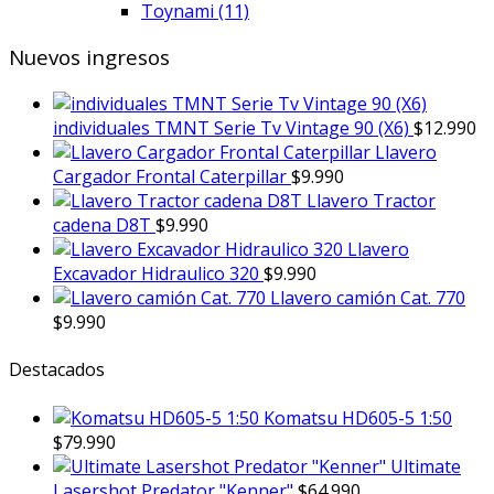
Toynami
(11)
Nuevos ingresos
individuales TMNT Serie Tv Vintage 90 (X6)
$
12.990
Llavero
Cargador Frontal Caterpillar
$
9.990
Llavero Tractor
cadena D8T
$
9.990
Llavero
Excavador Hidraulico 320
$
9.990
Llavero camión Cat. 770
$
9.990
Destacados
Komatsu HD605-5 1:50
$
79.990
Ultimate
Lasershot Predator "Kenner"
$
64.990