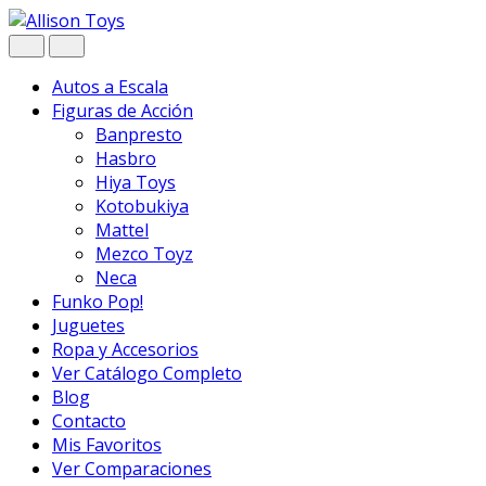
Navegar
Ir
al
contenido
Autos a Escala
Figuras de Acción
Banpresto
Hasbro
Hiya Toys
Kotobukiya
Mattel
Mezco Toyz
Neca
Funko Pop!
Juguetes
Ropa y Accesorios
Ver Catálogo Completo
Blog
Contacto
Mis Favoritos
Ver Comparaciones