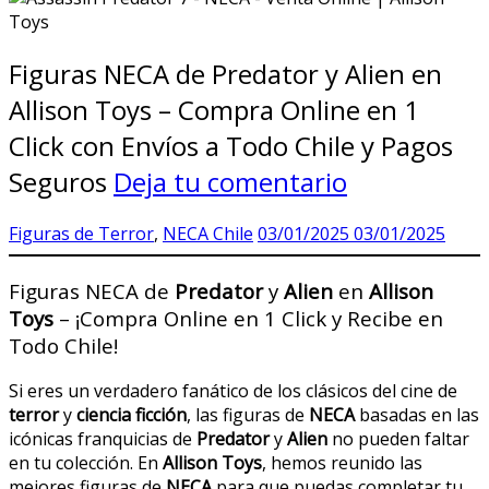
Figuras NECA de Predator y Alien en
Allison Toys – Compra Online en 1
Click con Envíos a Todo Chile y Pagos
Seguros
Deja tu comentario
Figuras de Terror
,
NECA Chile
03/01/2025
03/01/2025
Figuras NECA de
Predator
y
Alien
en
Allison
Toys
– ¡Compra Online en 1 Click y Recibe en
Todo Chile!
Si eres un verdadero fanático de los clásicos del cine de
terror
y
ciencia ficción
, las figuras de
NECA
basadas en las
icónicas franquicias de
Predator
y
Alien
no pueden faltar
en tu colección. En
Allison Toys
, hemos reunido las
mejores figuras de
NECA
para que puedas completar tu