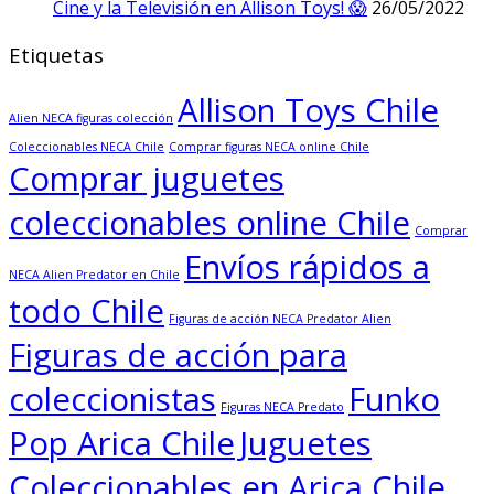
Cine y la Televisión en Allison Toys! 😱
26/05/2022
Etiquetas
Allison Toys Chile
Alien NECA figuras colección
Coleccionables NECA Chile
Comprar figuras NECA online Chile
Comprar juguetes
coleccionables online Chile
Comprar
Envíos rápidos a
NECA Alien Predator en Chile
todo Chile
Figuras de acción NECA Predator Alien
Figuras de acción para
coleccionistas
Funko
Figuras NECA Predato
Pop Arica Chile
Juguetes
Coleccionables en Arica Chile