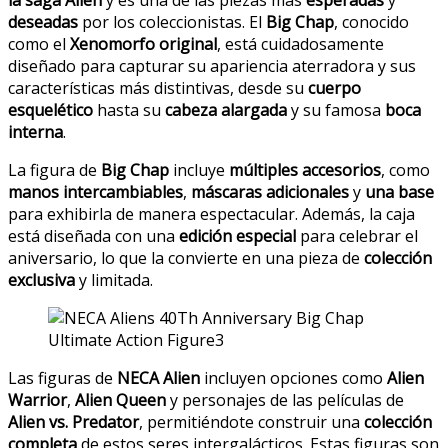
deseadas
por los coleccionistas. El
Big Chap
, conocido
como el
Xenomorfo original
, está cuidadosamente
diseñado para capturar su apariencia aterradora y sus
características más distintivas, desde su
cuerpo
esquelético
hasta su
cabeza alargada
y su famosa
boca
interna
.
La figura de
Big Chap
incluye
múltiples accesorios
, como
manos intercambiables
,
máscaras adicionales
y
una base
para exhibirla de manera espectacular. Además, la caja
está diseñada con una
edición especial
para celebrar el
aniversario, lo que la convierte en una pieza de
colección
exclusiva
y limitada.
Las figuras de
NECA Alien
incluyen opciones como
Alien
Warrior
,
Alien Queen
y personajes de las películas de
Alien vs. Predator
, permitiéndote construir una
colección
completa
de estos seres intergalácticos. Estas figuras son