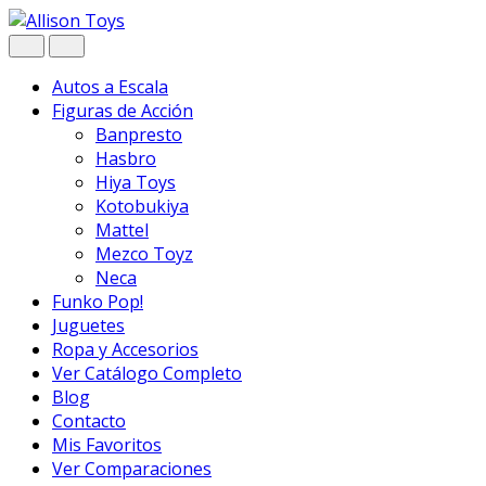
Navegar
Ir
al
contenido
Autos a Escala
Figuras de Acción
Banpresto
Hasbro
Hiya Toys
Kotobukiya
Mattel
Mezco Toyz
Neca
Funko Pop!
Juguetes
Ropa y Accesorios
Ver Catálogo Completo
Blog
Contacto
Mis Favoritos
Ver Comparaciones