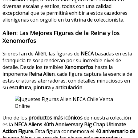
diversas escalas y estilos, todas con una calidad
excepcional que te permitirá exhibir a estos cazadores
alienígenas con orgullo en tu vitrina de coleccionista.
Alien: Las Mejores Figuras de la Reina y los
Xenomorfos
Si eres fan de
Alien
, las figuras de
NECA
basadas en esta
franquicia te sorprenderán por su increíble nivel de
detalle. Desde los temibles
Xenomorfos
hasta la
imponente
Reina Alien
, cada figura captura la esencia de
estas criaturas aterradoras, con detalles minuciosos en
su
escultura
,
pintura
y
articulación
.
Uno de los
productos más icónicos
de nuestra colección
es la
NECA Aliens 40th Anniversary Big Chap Ultimate
Action Figure
. Esta figura conmemora el
40 aniversario de
la saga Alien
y es una de las piezas más
esperadas
y