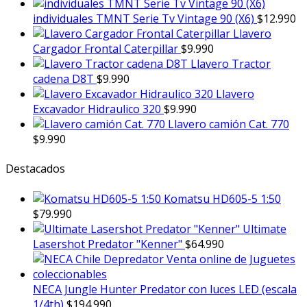
individuales TMNT Serie Tv Vintage 90 (X6)
$
12.990
Llavero
Cargador Frontal Caterpillar
$
9.990
Llavero Tractor
cadena D8T
$
9.990
Llavero
Excavador Hidraulico 320
$
9.990
Llavero camión Cat. 770
$
9.990
Destacados
Komatsu HD605-5 1:50
$
79.990
Ultimate
Lasershot Predator "Kenner"
$
64.990
NECA Jungle Hunter Predator con luces LED (escala
1/4th)
$
194.990