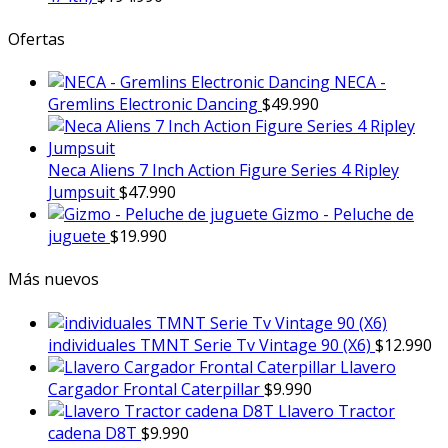
Ofertas
NECA -
Gremlins Electronic Dancing
$
49.990
Neca Aliens 7 Inch Action Figure Series 4 Ripley
Jumpsuit
$
47.990
Gizmo - Peluche de
juguete
$
19.990
Más nuevos
individuales TMNT Serie Tv Vintage 90 (X6)
$
12.990
Llavero
Cargador Frontal Caterpillar
$
9.990
Llavero Tractor
cadena D8T
$
9.990