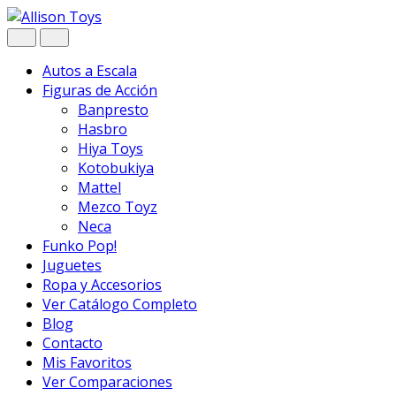
Navegar
Ir
al
contenido
Autos a Escala
Figuras de Acción
Banpresto
Hasbro
Hiya Toys
Kotobukiya
Mattel
Mezco Toyz
Neca
Funko Pop!
Juguetes
Ropa y Accesorios
Ver Catálogo Completo
Blog
Contacto
Mis Favoritos
Ver Comparaciones