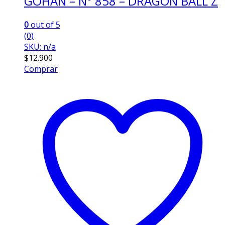
GOHAN – N° 858 – DRAGON BALL Z
0
out of 5
(0)
SKU: n/a
$
12.900
Comprar