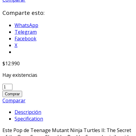
Comparte esto:
WhatsApp
Telegram
Facebook
X
$
12.990
Hay existencias
Funko
POP!
Comprar
Teenage
Comparar
Mutant
Descripción
Ninja
Specification
Turtles
2:Super
Este Pop de Teenage Mutant Ninja Turtles II: The Secret
Shredder