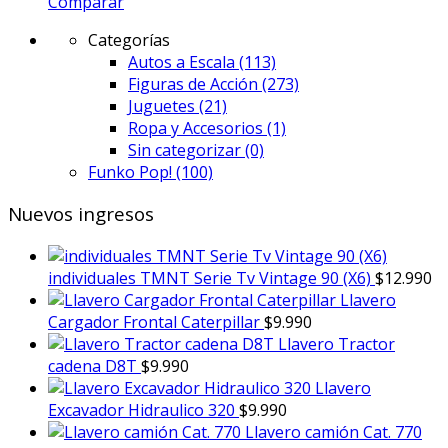
Comparar
Categorías
Autos a Escala
(113)
Figuras de Acción
(273)
Juguetes
(21)
Ropa y Accesorios
(1)
Sin categorizar
(0)
Funko Pop!
(100)
Nuevos ingresos
individuales TMNT Serie Tv Vintage 90 (X6)
$
12.990
Llavero
Cargador Frontal Caterpillar
$
9.990
Llavero Tractor
cadena D8T
$
9.990
Llavero
Excavador Hidraulico 320
$
9.990
Llavero camión Cat. 770