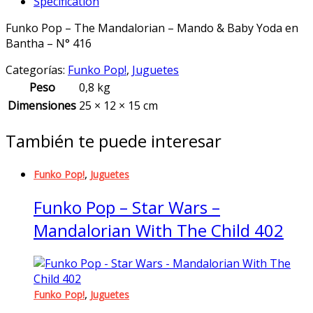
Specification
Mandalorian
-
Funko Pop – The Mandalorian – Mando & Baby Yoda en
Baby
Bantha – N° 416
Yoda
en
Categorías:
Funko Pop!
,
Juguetes
Bantha
Peso
0,8 kg
-
Dimensiones
25 × 12 × 15 cm
N°
416
También te puede interesar
quantity
,
Funko Pop!
Juguetes
Funko Pop – Star Wars –
Mandalorian With The Child 402
,
Funko Pop!
Juguetes