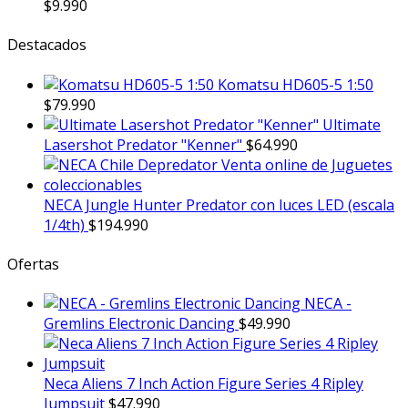
$
9.990
Destacados
Komatsu HD605-5 1:50
$
79.990
Ultimate
Lasershot Predator "Kenner"
$
64.990
NECA Jungle Hunter Predator con luces LED (escala
1/4th)
$
194.990
Ofertas
NECA -
Gremlins Electronic Dancing
$
49.990
Neca Aliens 7 Inch Action Figure Series 4 Ripley
Jumpsuit
$
47.990