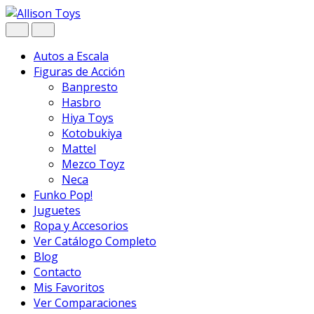
Navegar
Ir
al
contenido
Autos a Escala
Figuras de Acción
Banpresto
Hasbro
Hiya Toys
Kotobukiya
Mattel
Mezco Toyz
Neca
Funko Pop!
Juguetes
Ropa y Accesorios
Ver Catálogo Completo
Blog
Contacto
Mis Favoritos
Ver Comparaciones