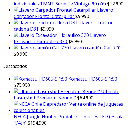
individuales TMNT Serie Tv Vintage 90 (X6)
$
12.990
Llavero
Cargador Frontal Caterpillar
$
9.990
Llavero Tractor
cadena D8T
$
9.990
Llavero
Excavador Hidraulico 320
$
9.990
Llavero camión Cat. 770
$
9.990
Destacados
Komatsu HD605-5 1:50
$
79.990
Ultimate
Lasershot Predator "Kenner"
$
64.990
NECA Jungle Hunter Predator con luces LED (escala
1/4th)
$
194.990