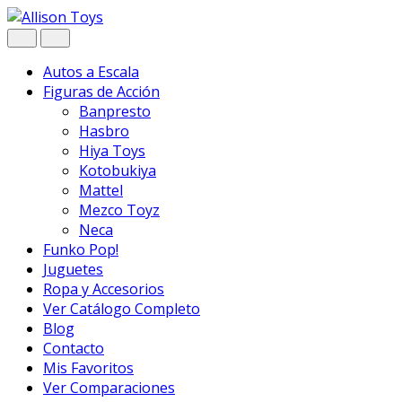
Navegar
Ir
al
contenido
Autos a Escala
Figuras de Acción
Banpresto
Hasbro
Hiya Toys
Kotobukiya
Mattel
Mezco Toyz
Neca
Funko Pop!
Juguetes
Ropa y Accesorios
Ver Catálogo Completo
Blog
Contacto
Mis Favoritos
Ver Comparaciones