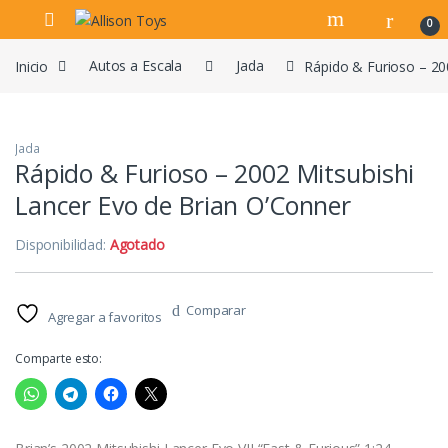
Navegar
Ir al contenido
0
Inicio
Autos a Escala
Jada
Rápido & Furioso – 20
Jada
Rápido & Furioso – 2002 Mitsubishi
Lancer Evo de Brian O’Conner
Disponibilidad:
Agotado
Comparar
Agregar a favoritos
Comparte esto: