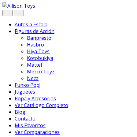
Navegar
Ir
al
contenido
Autos a Escala
Figuras de Acción
Banpresto
Hasbro
Hiya Toys
Kotobukiya
Mattel
Mezco Toyz
Neca
Funko Pop!
Juguetes
Ropa y Accesorios
Ver Catálogo Completo
Blog
Contacto
Mis Favoritos
Ver Comparaciones