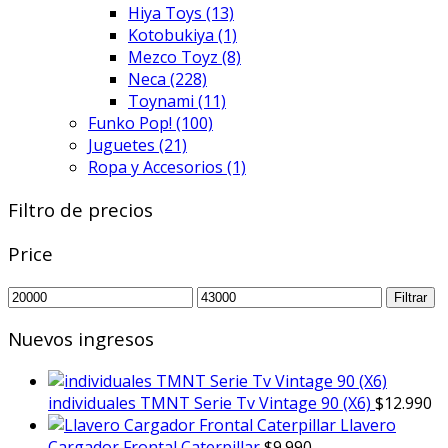
Hiya Toys
(13)
Kotobukiya
(1)
Mezco Toyz
(8)
Neca
(228)
Toynami
(11)
Funko Pop!
(100)
Juguetes
(21)
Ropa y Accesorios
(1)
Filtro de precios
Price
Precio
Precio
Filtrar
mínimo
máximo
Nuevos ingresos
individuales TMNT Serie Tv Vintage 90 (X6)
$
12.990
Llavero
Cargador Frontal Caterpillar
$
9.990