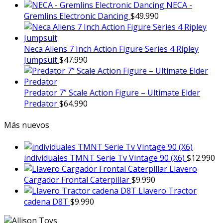
NECA -
Gremlins Electronic Dancing
$
49.990
Neca Aliens 7 Inch Action Figure Series 4 Ripley
Jumpsuit
$
47.990
Predator 7” Scale Action Figure – Ultimate Elder
Predator
$
64.990
Más nuevos
individuales TMNT Serie Tv Vintage 90 (X6)
$
12.990
Llavero
Cargador Frontal Caterpillar
$
9.990
Llavero Tractor
cadena D8T
$
9.990