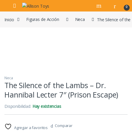
Navegar
Ir al contenido
0
Inicio
Figuras de Acción
Neca
The Silence of the
Neca
The Silence of the Lambs – Dr.
Hannibal Lecter 7″ (Prison Escape)
Disponibilidad:
Hay existencias
Comparar
Agregar a favoritos