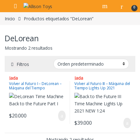
Navegar
Ir al contenido
0
Inicio
Productos etiquetados “DeLorean”
DeLorean
Mostrando 2 resultados
Filtros
Jada
Jada
Volver al Futuro I – DeLorean –
Volver al Futuro III – Máquina del
Máquina del Tiempo
Tiempo Lights Up 2021
$
20.000
$
39.000
Mostrando 2 resultados