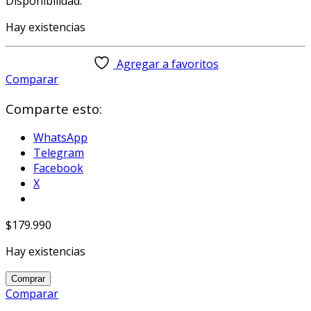
Disponibilidad:
Hay existencias
Agregar a favoritos
Comparar
Comparte esto:
WhatsApp
Telegram
Facebook
X
$
179.990
Hay existencias
TMNT
Comprar
(Cartoon)
Comparar
1/4