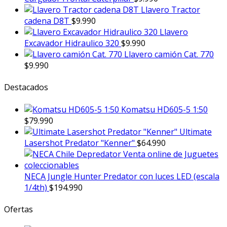
Llavero Tractor
cadena D8T
$
9.990
Llavero
Excavador Hidraulico 320
$
9.990
Llavero camión Cat. 770
$
9.990
Destacados
Komatsu HD605-5 1:50
$
79.990
Ultimate
Lasershot Predator "Kenner"
$
64.990
NECA Jungle Hunter Predator con luces LED (escala
1/4th)
$
194.990
Ofertas