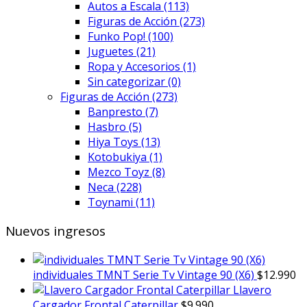
Autos a Escala
(113)
Figuras de Acción
(273)
Funko Pop!
(100)
Juguetes
(21)
Ropa y Accesorios
(1)
Sin categorizar
(0)
Figuras de Acción
(273)
Banpresto
(7)
Hasbro
(5)
Hiya Toys
(13)
Kotobukiya
(1)
Mezco Toyz
(8)
Neca
(228)
Toynami
(11)
Nuevos ingresos
individuales TMNT Serie Tv Vintage 90 (X6)
$
12.990
Llavero
Cargador Frontal Caterpillar
$
9.990