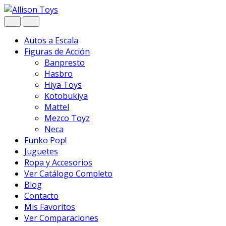
Navegar
Ir
al
contenido
Autos a Escala
Figuras de Acción
Banpresto
Hasbro
Hiya Toys
Kotobukiya
Mattel
Mezco Toyz
Neca
Funko Pop!
Juguetes
Ropa y Accesorios
Ver Catálogo Completo
Blog
Contacto
Mis Favoritos
Ver Comparaciones