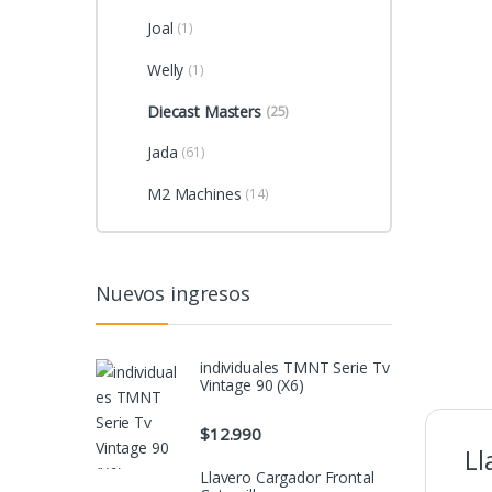
Joal
(1)
Welly
(1)
Diecast Masters
(25)
Jada
(61)
M2 Machines
(14)
Nuevos ingresos
individuales TMNT Serie Tv
Vintage 90 (X6)
$
12.990
Ll
Llavero Cargador Frontal