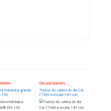
Masters
Diecast Masters
ra hidráulica grande
Tractor de cabina de día Cat
 1:50
CT660 a escala 1:87 con
remolque Lowboy y
excavadora hidráulica Cat
315C L