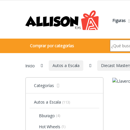
Navegar
Ir al contenido
Figuras
Search for:
Comprar por categorías
Inicio
Autos a Escala
Diecast Master
Categorías
Autos a Escala
(113)
Bburago
(4)
Hot Wheels
(1)