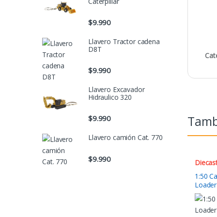
Caterpillar
$
9.990
Llavero Tractor cadena
D8T
Cat
$
9.990
Llavero Excavador
Hidraulico 320
Tambi
$
9.990
Llavero camión Cat. 770
$
9.990
Diecas
1:50 C
Loader