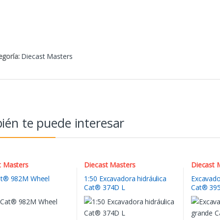
egoría:
Diecast Masters
én te puede interesar
t Masters
Diecast Masters
Diecast 
at® 982M Wheel
1:50 Excavadora hidráulica
Excavado
Cat® 374D L
Cat® 395