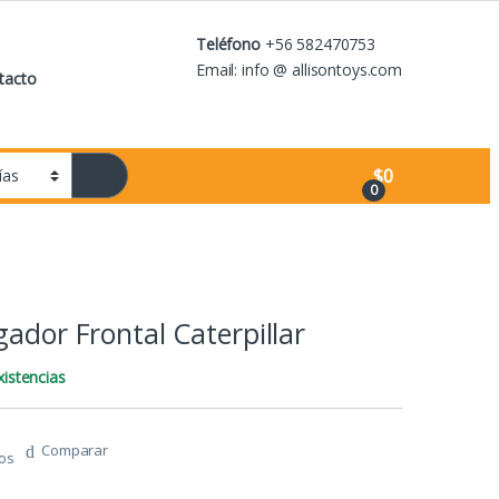
Teléfono
+56 582470753
Email: info @ allisontoys.com
tacto
$
0
0
gador Frontal Caterpillar
istencias
Comparar
tos