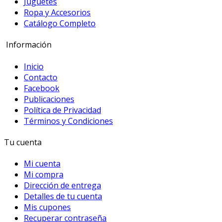
Juguetes
Ropa y Accesorios
Catálogo Completo
Información
Inicio
Contacto
Facebook
Publicaciones
Política de Privacidad
Términos y Condiciones
Tu cuenta
Mi cuenta
Mi compra
Dirección de entrega
Detalles de tu cuenta
Mis cupones
Recuperar contraseña