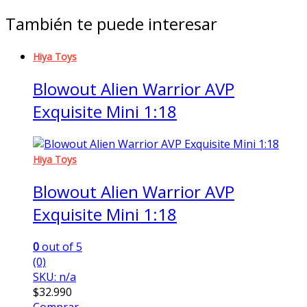
También te puede interesar
Hiya Toys
Blowout Alien Warrior AVP
Exquisite Mini 1:18
Hiya Toys
Blowout Alien Warrior AVP
Exquisite Mini 1:18
0
out of 5
(0)
SKU: n/a
$
32.990
Comprar