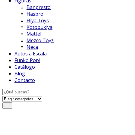
Figuras
Banpresto
Hasbro
Hiya Toys
Kotobukiya
Mattel
Mezco Toyz
Neca
Autos a Escala
Funko Pop!
Catálogo
Blog
Contacto
Search
for: