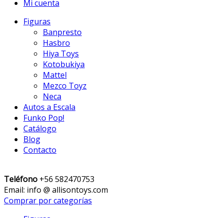
Mi cuenta
Figuras
Banpresto
Hasbro
Hiya Toys
Kotobukiya
Mattel
Mezco Toyz
Neca
Autos a Escala
Funko Pop!
Catálogo
Blog
Contacto
Teléfono
+56 582470753
Email: info @ allisontoys.com
Comprar por categorías