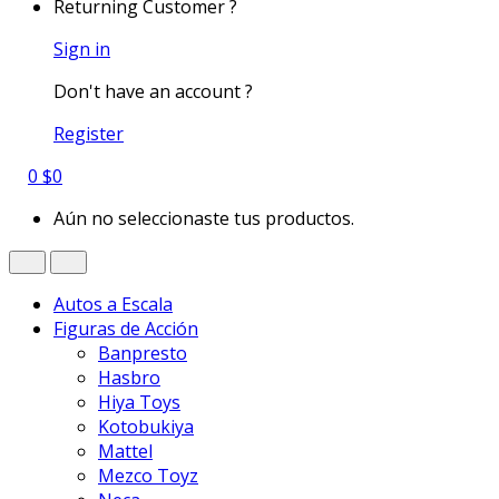
Returning Customer ?
Sign in
Don't have an account ?
Register
0
$
0
Aún no seleccionaste tus productos.
Autos a Escala
Figuras de Acción
Banpresto
Hasbro
Hiya Toys
Kotobukiya
Mattel
Mezco Toyz