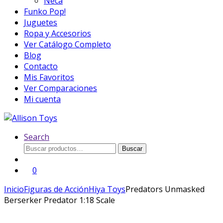
Neca
Funko Pop!
Juguetes
Ropa y Accesorios
Ver Catálogo Completo
Blog
Contacto
Mis Favoritos
Ver Comparaciones
Mi cuenta
Search
Buscar
Buscar
por:
0
Inicio
Figuras de Acción
Hiya Toys
Predators Unmasked
Berserker Predator 1:18 Scale