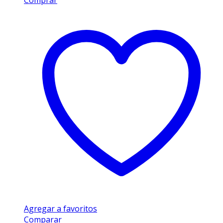
Agregar a favoritos
Comparar