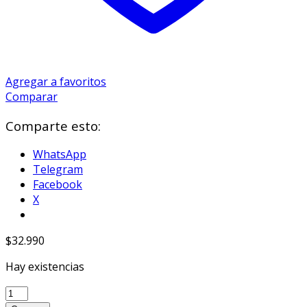
Agregar a favoritos
Comparar
Comparte esto:
WhatsApp
Telegram
Facebook
X
$
32.990
Hay existencias
Predators