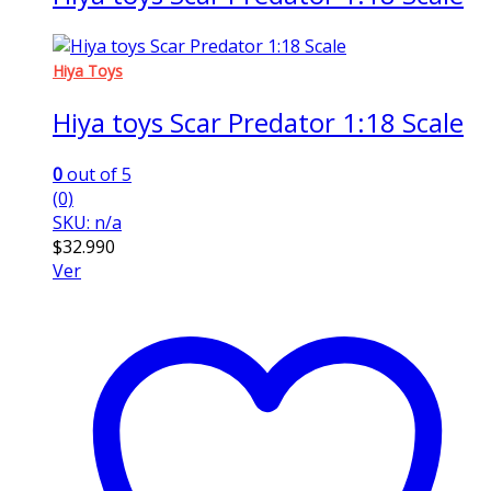
Hiya Toys
Hiya toys Scar Predator 1:18 Scale
0
out of 5
(0)
SKU: n/a
$
32.990
Ver