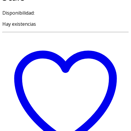
Disponibilidad:
Hay existencias