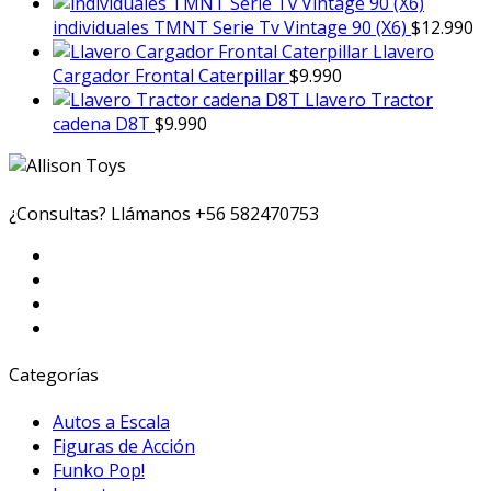
individuales TMNT Serie Tv Vintage 90 (X6)
$
12.990
Llavero
Cargador Frontal Caterpillar
$
9.990
Llavero Tractor
cadena D8T
$
9.990
¿Consultas? Llámanos
+56 582470753
Categorías
Autos a Escala
Figuras de Acción
Funko Pop!