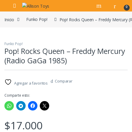
Navegar
Ir al contenido
0
Inicio
Funko Pop!
Pop! Rocks Queen – Freddy Mercury (
Funko Pop!
Pop! Rocks Queen – Freddy Mercury
(Radio GaGa 1985)
Comparar
Agregar a favoritos
Comparte esto:
$
17.000