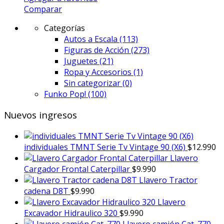
Comparar
Categorías
Autos a Escala
(113)
Figuras de Acción
(273)
Juguetes
(21)
Ropa y Accesorios
(1)
Sin categorizar
(0)
Funko Pop!
(100)
Nuevos ingresos
individuales TMNT Serie Tv Vintage 90 (X6)
$
12.990
Llavero
Cargador Frontal Caterpillar
$
9.990
Llavero Tractor
cadena D8T
$
9.990
Llavero
Excavador Hidraulico 320
$
9.990