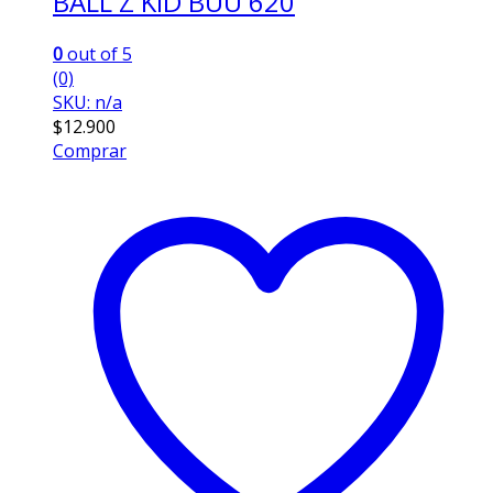
BALL Z KID BUU 620
0
out of 5
(0)
SKU: n/a
$
12.900
Comprar