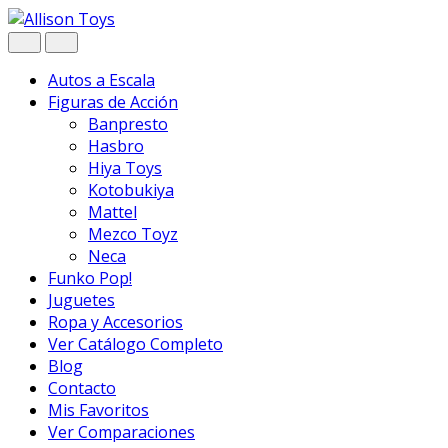
Navegar
Ir
al
contenido
Autos a Escala
Figuras de Acción
Banpresto
Hasbro
Hiya Toys
Kotobukiya
Mattel
Mezco Toyz
Neca
Funko Pop!
Juguetes
Ropa y Accesorios
Ver Catálogo Completo
Blog
Contacto
Mis Favoritos
Ver Comparaciones