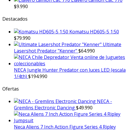
Llavero camión Cat. 770
$
9.990
Destacados
Komatsu HD605-5 1:50
$
79.990
Ultimate
Lasershot Predator "Kenner"
$
64.990
NECA Jungle Hunter Predator con luces LED (escala
1/4th)
$
194.990
Ofertas
NECA -
Gremlins Electronic Dancing
$
49.990
Neca Aliens 7 Inch Action Figure Series 4 Ripley