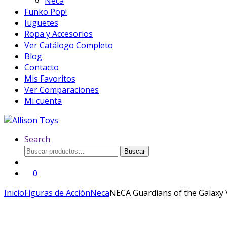
Neca
Funko Pop!
Juguetes
Ropa y Accesorios
Ver Catálogo Completo
Blog
Contacto
Mis Favoritos
Ver Comparaciones
Mi cuenta
Search
Buscar
Buscar
por:
0
Inicio
Figuras de Acción
Neca
NECA Guardians of the Galaxy V