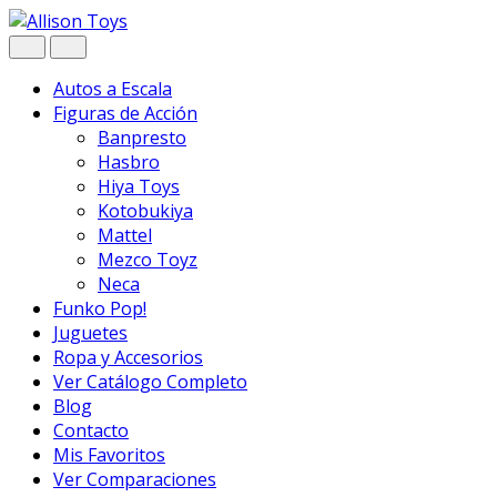
Navegar
Ir
al
contenido
Autos a Escala
Figuras de Acción
Banpresto
Hasbro
Hiya Toys
Kotobukiya
Mattel
Mezco Toyz
Neca
Funko Pop!
Juguetes
Ropa y Accesorios
Ver Catálogo Completo
Blog
Contacto
Mis Favoritos
Ver Comparaciones