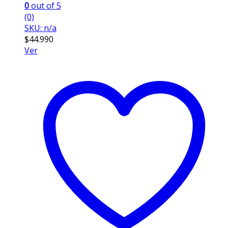
0
out of 5
(0)
SKU: n/a
$
44.990
Ver