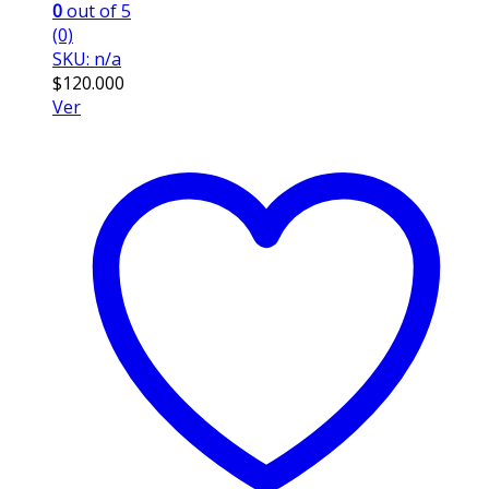
0
out of 5
(0)
SKU: n/a
$
120.000
Ver