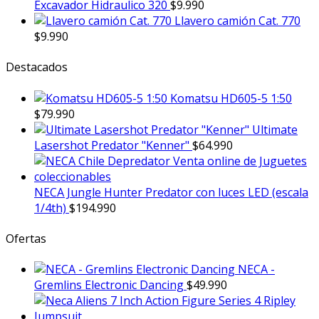
Excavador Hidraulico 320
$
9.990
Llavero camión Cat. 770
$
9.990
Destacados
Komatsu HD605-5 1:50
$
79.990
Ultimate
Lasershot Predator "Kenner"
$
64.990
NECA Jungle Hunter Predator con luces LED (escala
1/4th)
$
194.990
Ofertas
NECA -
Gremlins Electronic Dancing
$
49.990