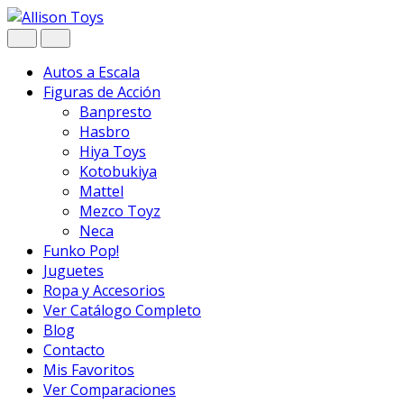
Navegar
Ir
al
contenido
Autos a Escala
Figuras de Acción
Banpresto
Hasbro
Hiya Toys
Kotobukiya
Mattel
Mezco Toyz
Neca
Funko Pop!
Juguetes
Ropa y Accesorios
Ver Catálogo Completo
Blog
Contacto
Mis Favoritos
Ver Comparaciones