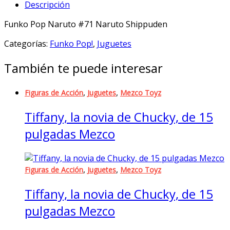
Descripción
#71
Naruto
Funko Pop Naruto #71 Naruto Shippuden
Shippuden
quantity
Categorías:
Funko Pop!
,
Juguetes
También te puede interesar
,
,
Figuras de Acción
Juguetes
Mezco Toyz
Tiffany, la novia de Chucky, de 15
pulgadas Mezco
,
,
Figuras de Acción
Juguetes
Mezco Toyz
Tiffany, la novia de Chucky, de 15
pulgadas Mezco