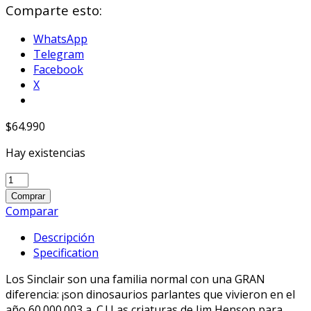
Comparte esto:
WhatsApp
Telegram
Facebook
X
$
64.990
Hay existencias
Dinosaurs
7”
Comprar
Scale
Comparar
–
Descripción
Ultimate
Specification
Baby
Sinclair
Los Sinclair son una familia normal con una GRAN
quantity
diferencia: ¡son dinosaurios parlantes que vivieron en el
año 60.000.003 a. C.! Las criaturas de Jim Henson para