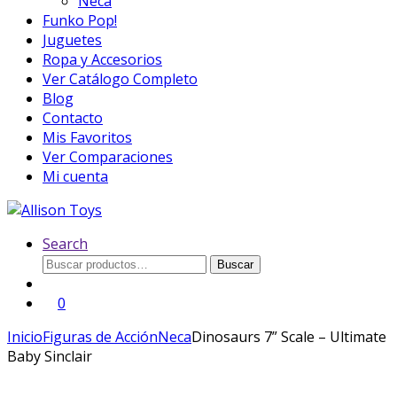
Neca
Funko Pop!
Juguetes
Ropa y Accesorios
Ver Catálogo Completo
Blog
Contacto
Mis Favoritos
Ver Comparaciones
Mi cuenta
Search
Buscar
Buscar
por:
0
Inicio
Figuras de Acción
Neca
Dinosaurs 7” Scale – Ultimate
Baby Sinclair