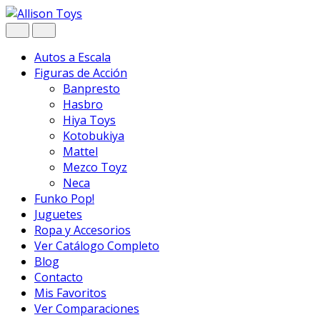
Navegar
Ir
al
contenido
Autos a Escala
Figuras de Acción
Banpresto
Hasbro
Hiya Toys
Kotobukiya
Mattel
Mezco Toyz
Neca
Funko Pop!
Juguetes
Ropa y Accesorios
Ver Catálogo Completo
Blog
Contacto
Mis Favoritos
Ver Comparaciones