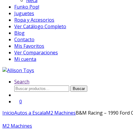
Neca
Funko Pop!
Juguetes
Ropa y Accesorios
Ver Catálogo Completo
Blog
Contacto
Mis Favoritos
Ver Comparaciones
Mi cuenta
Search
Buscar
Buscar
por:
0
Inicio
Autos a Escala
M2 Machines
B&M Racing – 1990 Ford 
M2 Machines