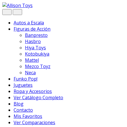
Navegar
Ir
al
contenido
Autos a Escala
Figuras de Acción
Banpresto
Hasbro
Hiya Toys
Kotobukiya
Mattel
Mezco Toyz
Neca
Funko Pop!
Juguetes
Ropa y Accesorios
Ver Catálogo Completo
Blog
Contacto
Mis Favoritos
Ver Comparaciones