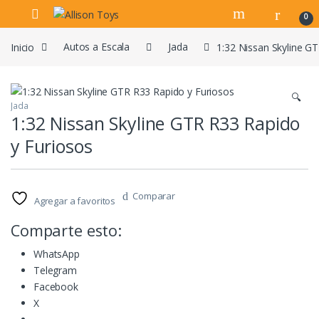
Navegar
Ir al contenido
0
Inicio
Autos a Escala
Jada
1:32 Nissan Skyline G
🔍
Jada
1:32 Nissan Skyline GTR R33 Rapido
y Furiosos
Comparar
Agregar a favoritos
Comparte esto:
WhatsApp
Telegram
Facebook
X