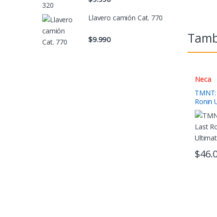
Llavero camión Cat. 770
Tambi
$
9.990
Neca
TMNT: 
Ronin 
pulgad
$
46.