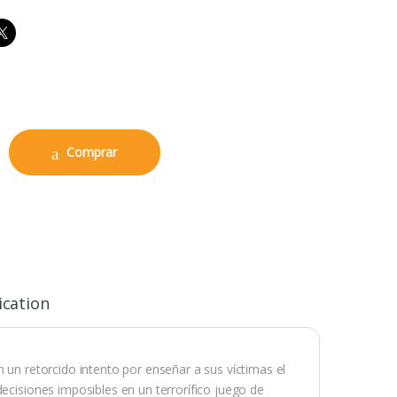
imate Jigsaw Killer 7”(Red Robe) quantity
Comprar
ication
n un retorcido intento por enseñar a sus víctimas el
decisiones imposibles en un terrorífico juego de