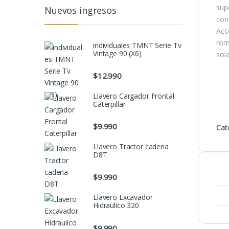
sup
Nuevos ingresos
con
Acc
romp
individuales TMNT Serie Tv
Vintage 90 (X6)
sola
$
12.990
Llavero Cargador Frontal
Caterpillar
$
9.990
Cat
Llavero Tractor cadena
D8T
$
9.990
Llavero Excavador
Hidraulico 320
$
9.990