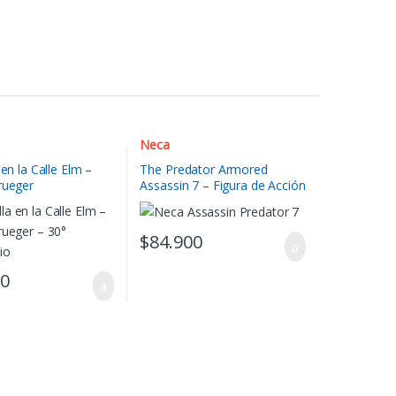
Neca
 en la Calle Elm –
The Predator Armored
rueger
Assassin 7 – Figura de Acción
$
84.900
90