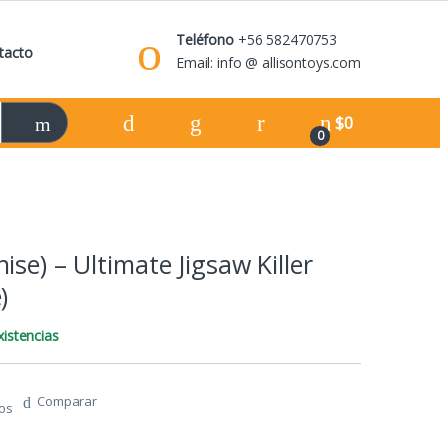
Teléfono
+56 582470753
tacto
Email: info @ allisontoys.com
$
0
0
se) – Ultimate Jigsaw Killer
)
istencias
Comparar
tos