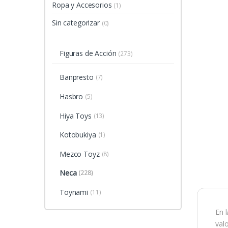
Ropa y Accesorios
(1)
Sin categorizar
(0)
Figuras de Acción
(273)
Banpresto
(7)
Hasbro
(5)
Hiya Toys
(13)
Kotobukiya
(1)
Mezco Toyz
(8)
Neca
(228)
Toynami
(11)
En 
val