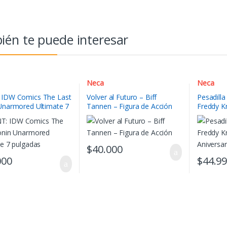
én te puede interesar
Neca
Neca
IDW Comics The Last
Volver al Futuro – Biff
Pesadilla
Unarmored Ultimate 7
Tannen – Figura de Acción
Freddy K
as
$
40.000
000
$
44.9