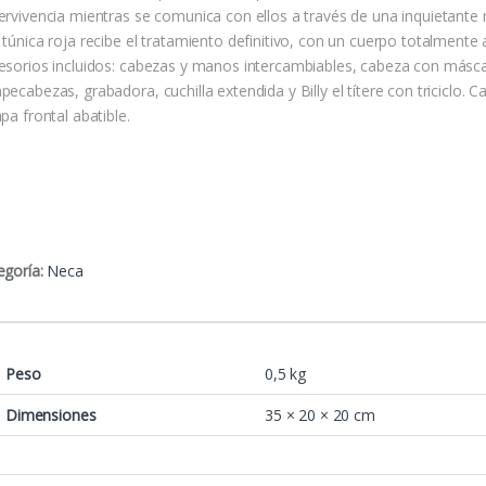
ervivencia mientras se comunica con ellos a través de una inquietante
 túnica roja recibe el tratamiento definitivo, con un cuerpo totalmente 
esorios incluidos: cabezas y manos intercambiables, cabeza con másc
ecabezas, grabadora, cuchilla extendida y Billy el títere con triciclo. C
pa frontal abatible.
egoría:
Neca
Peso
0,5 kg
Dimensiones
35 × 20 × 20 cm