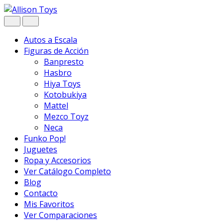
Navegar
Ir
al
contenido
Autos a Escala
Figuras de Acción
Banpresto
Hasbro
Hiya Toys
Kotobukiya
Mattel
Mezco Toyz
Neca
Funko Pop!
Juguetes
Ropa y Accesorios
Ver Catálogo Completo
Blog
Contacto
Mis Favoritos
Ver Comparaciones