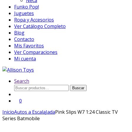
Neca
Funko Pop!
Juguetes
Ropa y Accesorios
Ver Catálogo Completo
Blog
Contacto
Mis Favoritos
Ver Comparaciones
Mi cuenta
Search
Buscar
Buscar
por:
0
Inicio
Autos a Escala
Jada
Pink Slips W7 1:24 Classic TV
Series Batmobile