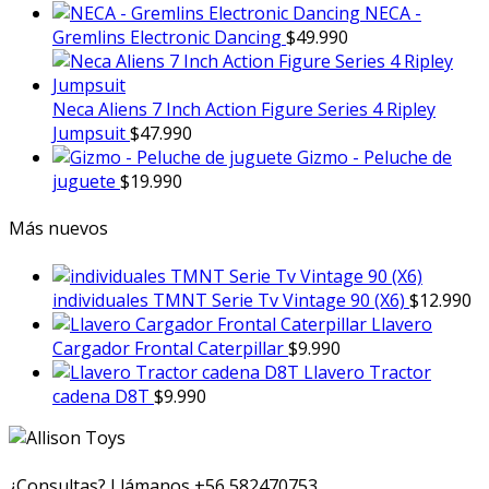
NECA -
Gremlins Electronic Dancing
$
49.990
Neca Aliens 7 Inch Action Figure Series 4 Ripley
Jumpsuit
$
47.990
Gizmo - Peluche de
juguete
$
19.990
Más nuevos
individuales TMNT Serie Tv Vintage 90 (X6)
$
12.990
Llavero
Cargador Frontal Caterpillar
$
9.990
Llavero Tractor
cadena D8T
$
9.990
¿Consultas? Llámanos
+56 582470753