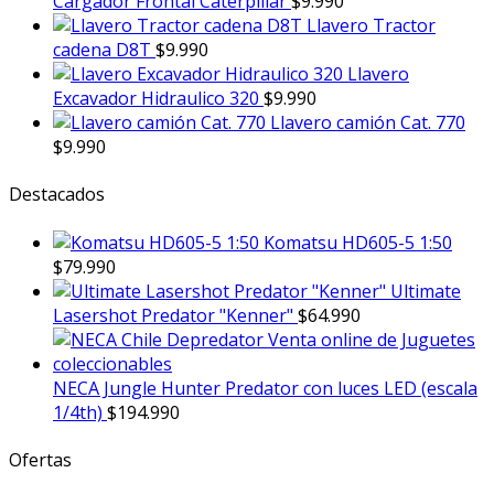
Cargador Frontal Caterpillar
$
9.990
Llavero Tractor
cadena D8T
$
9.990
Llavero
Excavador Hidraulico 320
$
9.990
Llavero camión Cat. 770
$
9.990
Destacados
Komatsu HD605-5 1:50
$
79.990
Ultimate
Lasershot Predator "Kenner"
$
64.990
NECA Jungle Hunter Predator con luces LED (escala
1/4th)
$
194.990
Ofertas