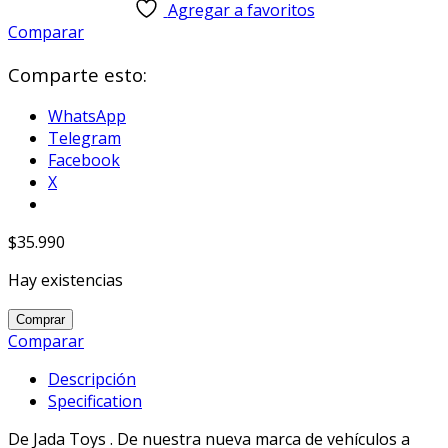
Agregar a favoritos
Comparar
Comparte esto:
WhatsApp
Telegram
Facebook
X
$
35.990
Hay existencias
Pink
Comprar
Slips
Comparar
W7
Descripción
1:24
Specification
Classic
TV
De Jada Toys . De nuestra nueva marca de vehículos a