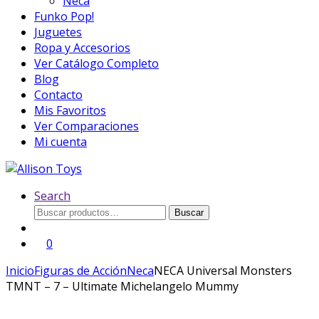
Neca
Funko Pop!
Juguetes
Ropa y Accesorios
Ver Catálogo Completo
Blog
Contacto
Mis Favoritos
Ver Comparaciones
Mi cuenta
Search
Buscar
Buscar
por:
0
Inicio
Figuras de Acción
Neca
NECA Universal Monsters
TMNT – 7 – Ultimate Michelangelo Mummy