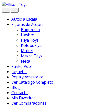
Navegar
Ir
al
contenido
Autos a Escala
Figuras de Acción
Banpresto
Hasbro
Hiya Toys
Kotobukiya
Mattel
Mezco Toyz
Neca
Funko Pop!
Juguetes
Ropa y Accesorios
Ver Catálogo Completo
Blog
Contacto
Mis Favoritos
Ver Comparaciones