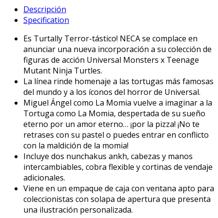
TMNT
Descripción
-
Specification
7
-
Es Turtally Terror-tástico! NECA se complace en
Ultimate
anunciar una nueva incorporación a su colección de
Michelangelo
figuras de acción Universal Monsters x Teenage
Mummy
Mutant Ninja Turtles.
quantity
La línea rinde homenaje a las tortugas más famosas
del mundo y a los íconos del horror de Universal.
Miguel Ángel como La Momia vuelve a imaginar a la
Tortuga como La Momia, despertada de su sueño
eterno por un amor eterno… ¡por la pizza! ¡No te
retrases con su pastel o puedes entrar en conflicto
con la maldición de la momia!
Incluye dos nunchakus ankh, cabezas y manos
intercambiables, cobra flexible y cortinas de vendaje
adicionales.
Viene en un empaque de caja con ventana apto para
coleccionistas con solapa de apertura que presenta
una ilustración personalizada.