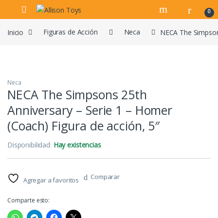
Navegar
Ir al contenido
0
Inicio
Figuras de Acción
Neca
NECA The Simpsons
Neca
NECA The Simpsons 25th
Anniversary – Serie 1 – Homer
(Coach) Figura de acción, 5″
Disponibilidad:
Hay existencias
Comparar
Agregar a favoritos
Comparte esto: