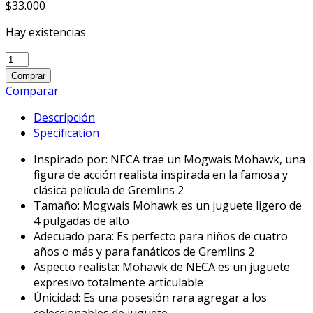
$
33.000
Hay existencias
NECA
Gremlins
Comprar
Mogwais
Comparar
Mohawk
Descripción
-
Specification
4
pulgadas
Inspirado por: NECA trae un Mogwais Mohawk, una
quantity
figura de acción realista inspirada en la famosa y
clásica película de Gremlins 2
Tamaño: Mogwais Mohawk es un juguete ligero de
4 pulgadas de alto
Adecuado para: Es perfecto para niños de cuatro
años o más y para fanáticos de Gremlins 2
Aspecto realista: Mohawk de NECA es un juguete
expresivo totalmente articulable
Únicidad: Es una posesión rara agregar a los