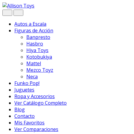
Navegar
Ir
al
contenido
Autos a Escala
Figuras de Acción
Banpresto
Hasbro
Hiya Toys
Kotobukiya
Mattel
Mezco Toyz
Neca
Funko Pop!
Juguetes
Ropa y Accesorios
Ver Catálogo Completo
Blog
Contacto
Mis Favoritos
Ver Comparaciones