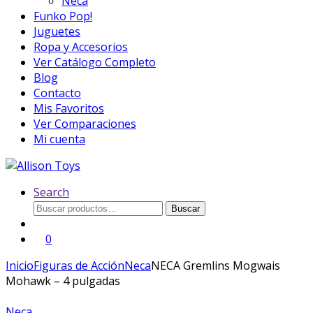
Neca
Funko Pop!
Juguetes
Ropa y Accesorios
Ver Catálogo Completo
Blog
Contacto
Mis Favoritos
Ver Comparaciones
Mi cuenta
Search
Buscar
Buscar
por:
0
Inicio
Figuras de Acción
Neca
NECA Gremlins Mogwais
Mohawk – 4 pulgadas
Neca