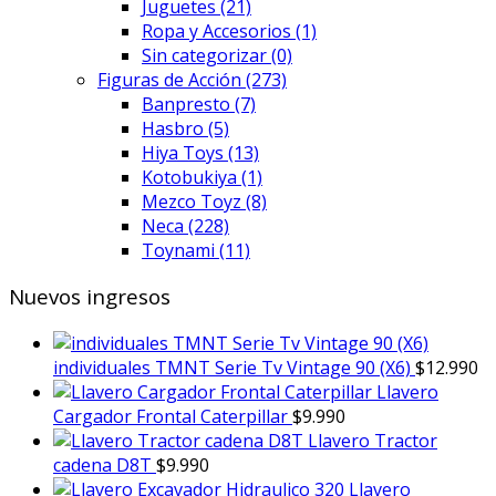
Juguetes
(21)
Ropa y Accesorios
(1)
Sin categorizar
(0)
Figuras de Acción
(273)
Banpresto
(7)
Hasbro
(5)
Hiya Toys
(13)
Kotobukiya
(1)
Mezco Toyz
(8)
Neca
(228)
Toynami
(11)
Nuevos ingresos
individuales TMNT Serie Tv Vintage 90 (X6)
$
12.990
Llavero
Cargador Frontal Caterpillar
$
9.990
Llavero Tractor
cadena D8T
$
9.990
Llavero