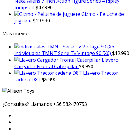
Neca Aliens 7 Inch Action Figure Series 4 Ripley
Jumpsuit
$
47.990
Gizmo - Peluche de
juguete
$
19.990
Más nuevos
individuales TMNT Serie Tv Vintage 90 (X6)
$
12.990
Llavero
Cargador Frontal Caterpillar
$
9.990
Llavero Tractor
cadena D8T
$
9.990
¿Consultas? Llámanos
+56 582470753