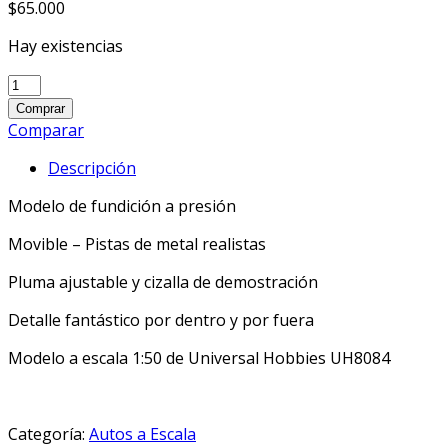
$
65.000
Hay existencias
Komatsu
PC400
Comprar
LC
Comparar
con
Descripción
demolición
de
Modelo de fundición a presión
brazo
corto
Movible – Pistas de metal realistas
quantity
Pluma ajustable y cizalla de demostración
Detalle fantástico por dentro y por fuera
Modelo a escala 1:50 de Universal Hobbies UH8084
Categoría:
Autos a Escala