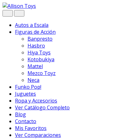
Navegar
Ir
al
contenido
Autos a Escala
Figuras de Acción
Banpresto
Hasbro
Hiya Toys
Kotobukiya
Mattel
Mezco Toyz
Neca
Funko Pop!
Juguetes
Ropa y Accesorios
Ver Catálogo Completo
Blog
Contacto
Mis Favoritos
Ver Comparaciones