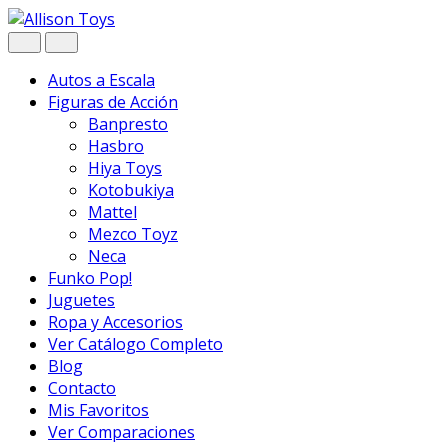
Navegar
Ir
al
contenido
Autos a Escala
Figuras de Acción
Banpresto
Hasbro
Hiya Toys
Kotobukiya
Mattel
Mezco Toyz
Neca
Funko Pop!
Juguetes
Ropa y Accesorios
Ver Catálogo Completo
Blog
Contacto
Mis Favoritos
Ver Comparaciones