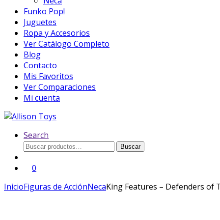
Neca
Funko Pop!
Juguetes
Ropa y Accesorios
Ver Catálogo Completo
Blog
Contacto
Mis Favoritos
Ver Comparaciones
Mi cuenta
Search
Buscar
Buscar
por:
0
Inicio
Figuras de Acción
Neca
King Features – Defenders of T