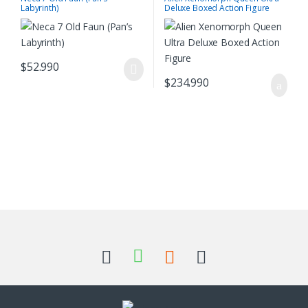
Labyrinth)
Deluxe Boxed Action Figure
$
52.990
$
234.990