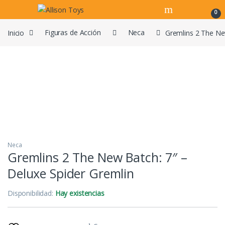
Navegar
Ir al contenido
0
Inicio
Figuras de Acción
Neca
Gremlins 2 The Ne
Neca
Gremlins 2 The New Batch: 7″ –
Deluxe Spider Gremlin
Disponibilidad:
Hay existencias