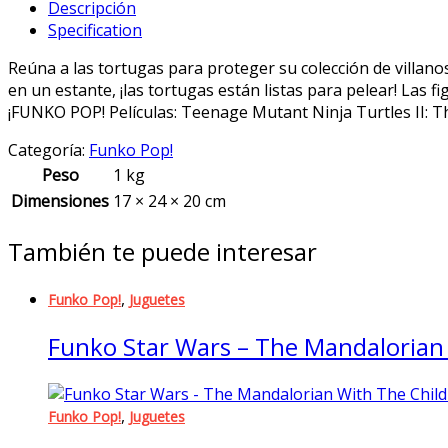
Descripción
Mutant
Specification
Ninja
Turtles
Reúna a las tortugas para proteger su colección de villan
II:
en un estante, ¡las tortugas están listas para pelear! Las 
The
¡FUNKO POP! Películas: Teenage Mutant Ninja Turtles II: T
Secret
of
Categoría:
Funko Pop!
the
Peso
1 kg
Ooze
Dimensiones
17 × 24 × 20 cm
Vinyl
Figures
También te puede interesar
-
SET
OF
,
Funko Pop!
Juguetes
4
Funko Star Wars – The Mandalorian
(Donatello,
Leonardo,
Michelangelo,
Raphael))
,
Funko Pop!
Juguetes
quantity