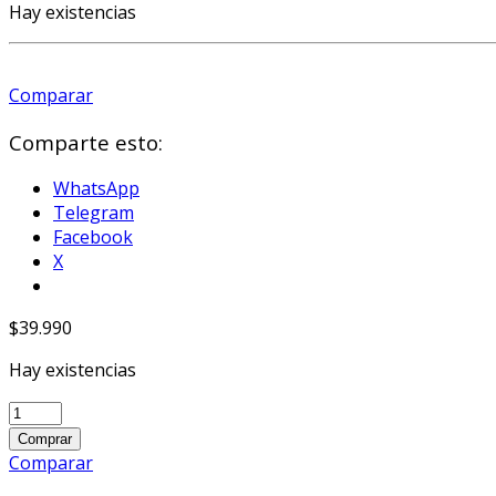
Hay existencias
Comparar
Comparte esto:
WhatsApp
Telegram
Facebook
X
$
39.990
Hay existencias
Funko
POP!
Comprar
Movies:
Comparar
Teenage