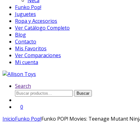
Neca
Funko Pop!
Juguetes
Ropa y Accesorios
Ver Catálogo Completo
Blog
Contacto
Mis Favoritos
Ver Comparaciones
Mi cuenta
Search
Buscar
Buscar
por:
0
Inicio
Funko Pop!
Funko POP! Movies: Teenage Mutant Ninja T