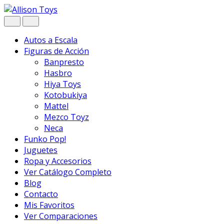
Navegar
Ir
al
contenido
Autos a Escala
Figuras de Acción
Banpresto
Hasbro
Hiya Toys
Kotobukiya
Mattel
Mezco Toyz
Neca
Funko Pop!
Juguetes
Ropa y Accesorios
Ver Catálogo Completo
Blog
Contacto
Mis Favoritos
Ver Comparaciones