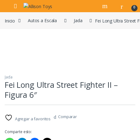
Navegar
Ir al contenido
0
Inicio
Autos a Escala
Jada
Fei Long Ultra Street Fi
Jada
Fei Long Ultra Street Fighter II –
Figura 6″
Comparar
Agregar a favoritos
Comparte esto: