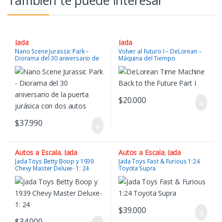
También te puede interesar
Jada
Jada
Nano Scene Jurassic Park –
Volver al Futuro I – DeLorean –
Diorama del 30 aniversario de
Máquina del Tiempo
la puerta jurásica con dos
autos
$
20.000
$
37.990
Autos a Escala
Jada
Autos a Escala
Jada
,
,
Jada Toys Betty Boop y 1939
Jada Toys Fast & Furious 1:24
Chevy Master Deluxe- 1: 24
Toyota Supra
$
39.000
$
34.000