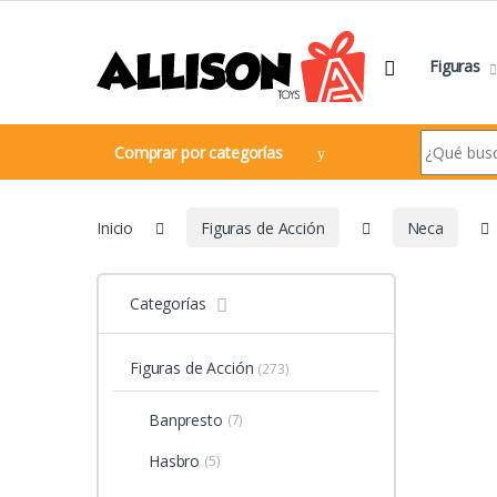
Navegar
Ir al contenido
Figuras
Search for:
Comprar por categorías
Inicio
Figuras de Acción
Neca
Categorías
Figuras de Acción
(273)
Banpresto
(7)
Hasbro
(5)