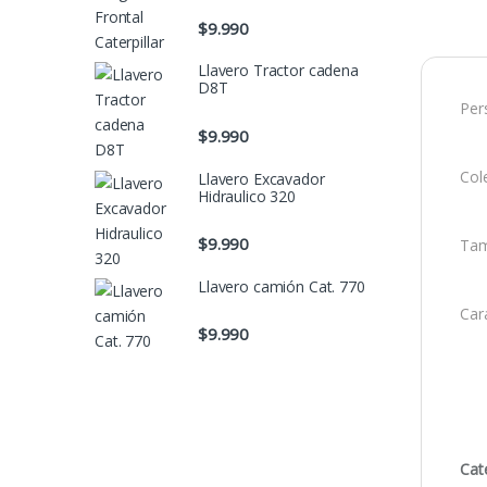
$
9.990
Llavero Tractor cadena
D8T
Pers
$
9.990
Cole
Llavero Excavador
Hidraulico 320
$
9.990
Tam
Llavero camión Cat. 770
Cara
$
9.990
Cat