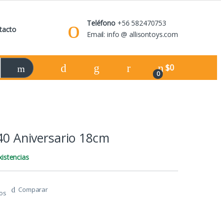
Teléfono
+56 582470753
tacto
Email: info @ allisontoys.com
$
0
0
 40 Aniversario 18cm
istencias
Comparar
tos