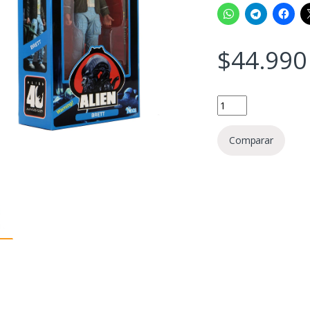
$
44.990
Brett Alien 40 Aniver
Comparar