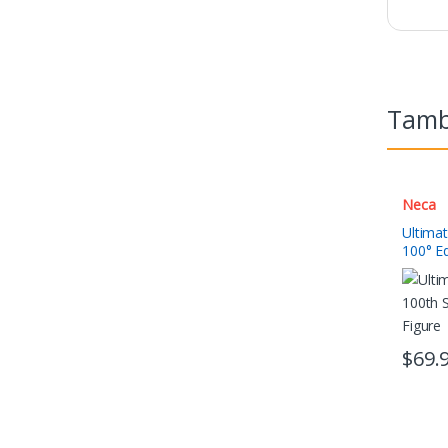
Tambi
Neca
Ultima
100° Ed
Figura 
$
69.