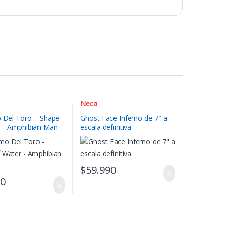
Neca
o Del Toro – Shape
Ghost Face Inferno de 7″ a
 – Amphibian Man
escala definitiva
$
59.990
90