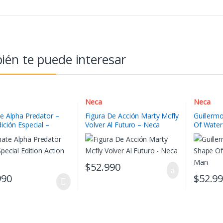
én te puede interesar
Neca
Neca
te Alpha Predator –
Figura De Acción Marty Mcfly
Guillerm
ición Especial –
Volver Al Futuro – Neca
Of Water
de Acción
$
52.990
990
$
52.9