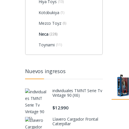
Hiya Toys
(13)
Kotobukiya
(1)
Mezco Toyz
(8)
Neca
(228)
Toynami
(11)
Nuevos ingresos
individuales TMNT Serie Tv
Vintage 90 (X6)
$
12.990
Llavero Cargador Frontal
Caterpillar