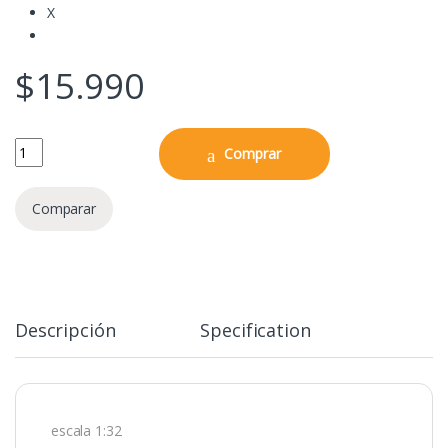
X
$
15.990
1:32 Jesse's Volkswagen Jetta Blanco "Rápido y Furioso" quantity
Comprar
Comparar
Descripción
Specification
escala 1:32