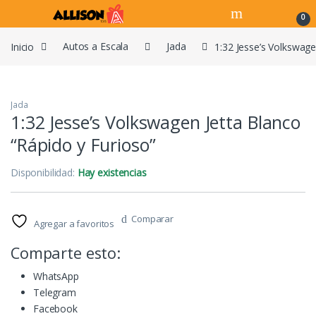
Navegar
Ir al contenido
0
Inicio
Autos a Escala
Jada
1:32 Jesse’s Volkswage
Jada
1:32 Jesse’s Volkswagen Jetta Blanco
“Rápido y Furioso”
Disponibilidad:
Hay existencias
Comparar
Agregar a favoritos
Comparte esto:
WhatsApp
Telegram
Facebook