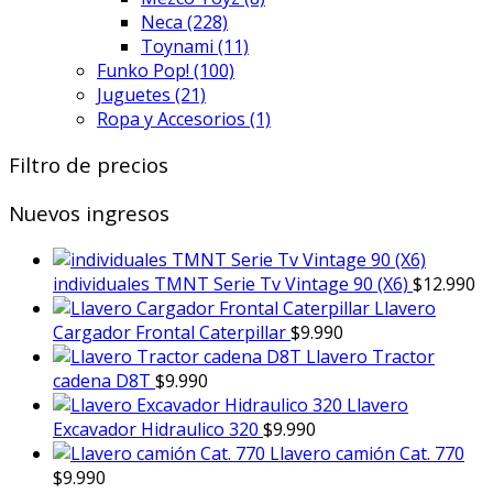
Neca
(228)
Toynami
(11)
Funko Pop!
(100)
Juguetes
(21)
Ropa y Accesorios
(1)
Filtro de precios
Nuevos ingresos
individuales TMNT Serie Tv Vintage 90 (X6)
$
12.990
Llavero
Cargador Frontal Caterpillar
$
9.990
Llavero Tractor
cadena D8T
$
9.990
Llavero
Excavador Hidraulico 320
$
9.990
Llavero camión Cat. 770
$
9.990