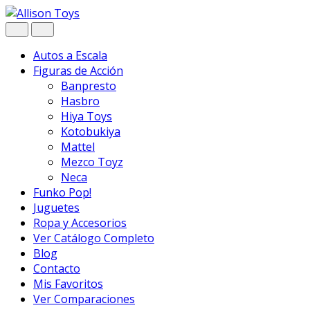
Navegar
Ir
al
contenido
Autos a Escala
Figuras de Acción
Banpresto
Hasbro
Hiya Toys
Kotobukiya
Mattel
Mezco Toyz
Neca
Funko Pop!
Juguetes
Ropa y Accesorios
Ver Catálogo Completo
Blog
Contacto
Mis Favoritos
Ver Comparaciones