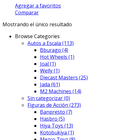
Agregar a favoritos
Comparar
Mostrando el único resultado
Browse Categories
Autos a Escala
(113)
Bburago
(4)
Hot Wheels
(1)
Joal
(1)
Welly
(1)
Diecast Masters
(25)
Jada
(61)
M2 Machines
(14)
Sin categorizar
(0)
Figuras de Acción
(273)
Banpresto
(7)
Hasbro
(5)
Hiya Toys
(13)
Kotobukiya
(1)
Mezco Toyz
(8)