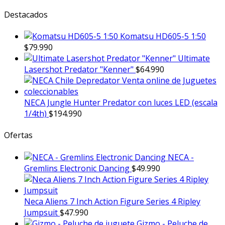
Destacados
Komatsu HD605-5 1:50
$
79.990
Ultimate
Lasershot Predator "Kenner"
$
64.990
NECA Jungle Hunter Predator con luces LED (escala
1/4th)
$
194.990
Ofertas
NECA -
Gremlins Electronic Dancing
$
49.990
Neca Aliens 7 Inch Action Figure Series 4 Ripley
Jumpsuit
$
47.990
Gizmo - Peluche de