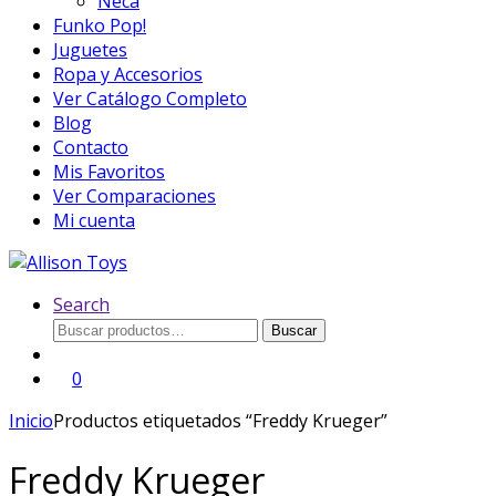
Neca
Funko Pop!
Juguetes
Ropa y Accesorios
Ver Catálogo Completo
Blog
Contacto
Mis Favoritos
Ver Comparaciones
Mi cuenta
Search
Buscar
Buscar
por:
0
Inicio
Productos etiquetados “Freddy Krueger”
Freddy Krueger