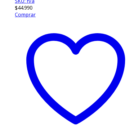
SKU: n/a
$
44.990
Comprar