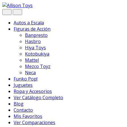
Navegar
Ir
al
contenido
Autos a Escala
Figuras de Acción
Banpresto
Hasbro
Hiya Toys
Kotobukiya
Mattel
Mezco Toyz
Neca
Funko Pop!
Juguetes
Ropa y Accesorios
Ver Catálogo Completo
Blog
Contacto
Mis Favoritos
Ver Comparaciones