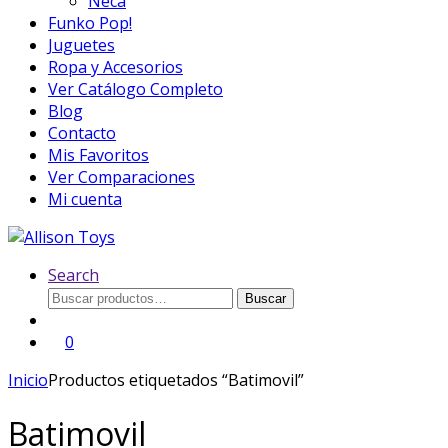
Neca
Funko Pop!
Juguetes
Ropa y Accesorios
Ver Catálogo Completo
Blog
Contacto
Mis Favoritos
Ver Comparaciones
Mi cuenta
Search
Buscar
Buscar
por:
0
Inicio
Productos etiquetados “Batimovil”
Batimovil