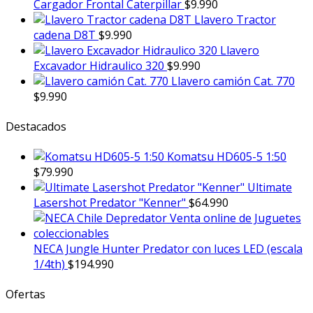
Cargador Frontal Caterpillar
$
9.990
Llavero Tractor
cadena D8T
$
9.990
Llavero
Excavador Hidraulico 320
$
9.990
Llavero camión Cat. 770
$
9.990
Destacados
Komatsu HD605-5 1:50
$
79.990
Ultimate
Lasershot Predator "Kenner"
$
64.990
NECA Jungle Hunter Predator con luces LED (escala
1/4th)
$
194.990
Ofertas